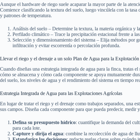
Aunque el hardware de riego suele acaparar la mayor parte de la atenció
Comience clasificando la textura del suelo, luego vincúlela con la tasa 
y patrones de temperatura.
Análisis del suelo – Determine la textura, la materia orgánica y la
Perfilado climático – Trace la precipitación estacional frente a l
Selección y dimensionamiento del sistema – Elija métodos por go
infiltración y evitar escorrentía o percolación profunda.
Llevar el riego y el drenaje a un solo Plan de Agua para la Explotación
Cuando diseñas una estrategia integrada de agua para la finca, tratas e
cómo se almacena y cómo cada componente se apoya mutuamente durante
del suelo, los niveles de agua y el rendimiento del sistema en tiempo rea
Estrategia Integrada de Agua para las Explotaciones Agrícolas
En lugar de tratar el riego y el drenaje como trabajos separados, una 
sus campos. Diseña cada componente para que pueda predecir, medir y a
Defina su presupuesto hídrico
: cuantifique la demanda del cult
para cada lote.
Capture y dirija el agua
: combine la recolección de agua de llu
Estandarice las decisiones
: redacte reglas claras sobre cuándo i