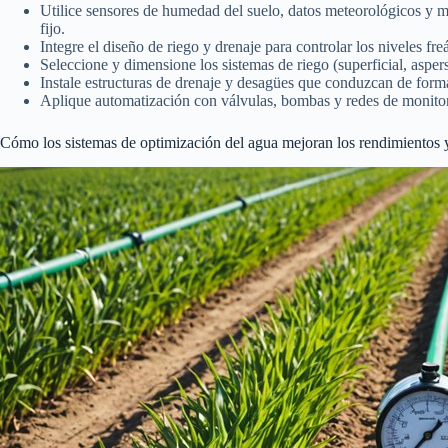
Utilice sensores de humedad del suelo, datos meteorológicos y m
fijo.
Integre el diseño de riego y drenaje para controlar los niveles fre
Seleccione y dimensione los sistemas de riego (superficial, aspers
Instale estructuras de drenaje y desagües que conduzcan de forma
Aplique automatización con válvulas, bombas y redes de monitori
Cómo los sistemas de optimización del agua mejoran los rendimientos y