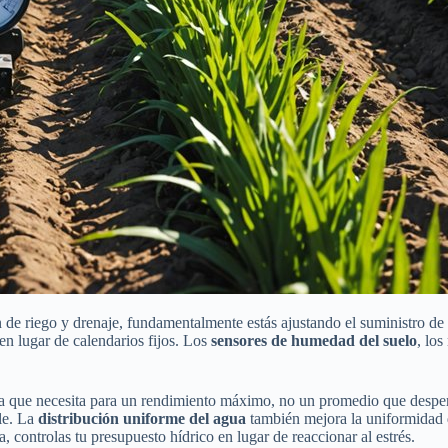
n de riego y drenaje, fundamentalmente estás ajustando el suministro d
en lugar de calendarios fijos. Los
sensores de humedad del suelo
, los
 agua que necesita para un rendimiento máximo, no un promedio que desp
ble. La
distribución uniforme del agua
también mejora la uniformidad d
 controlas tu presupuesto hídrico en lugar de reaccionar al estrés.