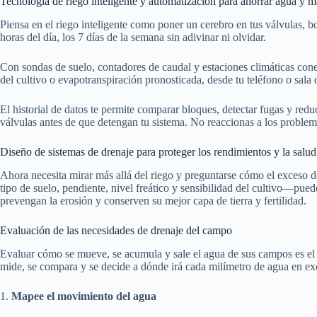
Tecnología de riego inteligente y automatización para ahorrar agua y 
Piensa en el riego inteligente como poner un cerebro en tus válvulas, b
horas del día, los 7 días de la semana sin adivinar ni olvidar.
Con sondas de suelo, contadores de caudal y estaciones climáticas con
del cultivo o evapotranspiración pronosticada, desde tu teléfono o sala 
El historial de datos te permite comparar bloques, detectar fugas y redu
válvulas antes de que detengan tu sistema. No reaccionas a los problem
Diseño de sistemas de drenaje para proteger los rendimientos y la salud
Ahora necesita mirar más allá del riego y preguntarse cómo el exceso d
tipo de suelo, pendiente, nivel freático y sensibilidad del cultivo—pue
prevengan la erosión y conserven su mejor capa de tierra y fertilidad.
Evaluación de las necesidades de drenaje del campo
Evaluar cómo se mueve, se acumula y sale el agua de sus campos es el pu
mide, se compara y se decide a dónde irá cada milímetro de agua en ex
1.
Mapee el movimiento del agua