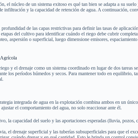
n, el núcleo de un sistema exitoso es qué tan bien se adapta a su suelo 
de infiltración y la capacidad de retención de agua. A continuación, con
 profundidad de las capas restrictivas para definir las tasas de aplicación
as etapas del cultivo para identificar cuándo el riego debe cubrir comple
teo, aspersión o superficial, luego dimensione emisores, espaciamient
 Agrícola
l riego y el drenaje como un sistema coordinado en lugar de dos tareas s
 los períodos húmedos y secos. Para mantener todo en equilibrio, ta
l.
estrategia integrada de agua en la explotación combina ambos en un únic
justar el comportamiento del agua, no solo reaccionar ante él.
ivo, la capacidad del suelo y las aportaciones esperadas (lluvia, pozos,
via, el drenaje superficial y las tuberías subsuperficiales para que el e
rrigar, cuándo drenar y en qué cantidad. Esto le brinda un control consis