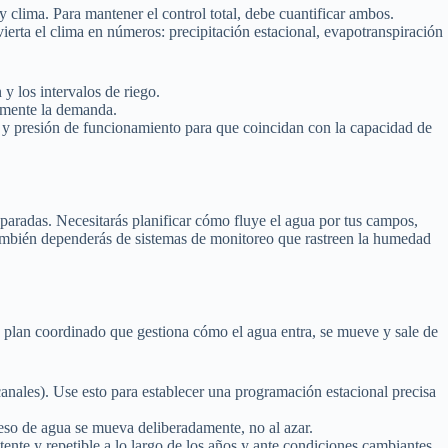
y clima. Para mantener el control total, debe cuantificar ambos.
vierta el clima en números: precipitación estacional, evapotranspiración
 y los intervalos de riego.
tamente la demanda.
o y presión de funcionamiento para que coincidan con la capacidad de
eparadas. Necesitarás planificar cómo fluye el agua por tus campos,
mbién dependerás de sistemas de monitoreo que rastreen la humedad
o plan coordinado que gestiona cómo el agua entra, se mueve y sale de
 canales). Use esto para establecer una programación estacional precisa
xceso de agua se mueva deliberadamente, no al azar.
tente y repetible a lo largo de los años y ante condiciones cambiantes.