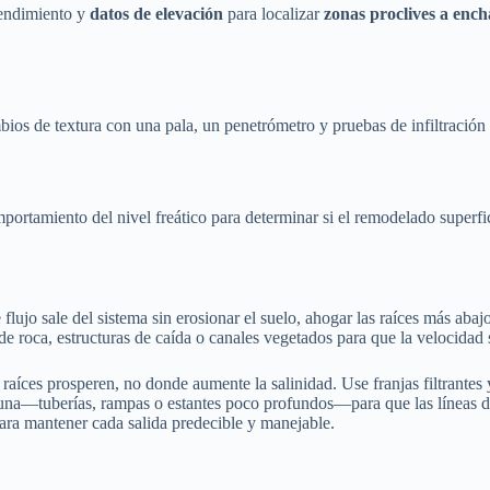
rendimiento y
datos de elevación
para localizar
zonas proclives a enc
ios de textura con una pala, un penetrómetro y pruebas de infiltración se
portamiento del nivel freático para determinar si el remodelado superficia
ujo sale del sistema sin erosionar el suelo, ahogar las raíces más abajo
e roca, estructuras de caída o canales vegetados para que la velocidad 
s raíces prosperen, no donde aumente la salinidad. Use franjas filtrantes
auna—tuberías, rampas o estantes poco profundos—para que las líneas de 
ara mantener cada salida predecible y manejable.