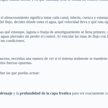
y el almacenamiento significa tratar cada canal, tubería, cuenca y esta
 flujo, decides dónde entra el agua, qué velocidad lleva y qué ruta si
s qué estanque, laguna o franja de amortiguamiento se llena primero, c
s aguas pluviales sin perder el control. Al vincular las rutas de flujo c
 tus condiciones.
na, necesitas una manera de ver si el sistema realmente se mantiene e
 dos fuerzas opuestas.
bre las que puedas actuar:
 drenaje
y la
profundidad de la capa freática
para ver exactamente cu