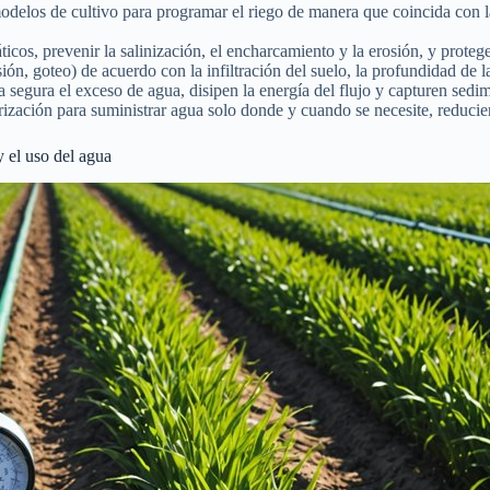
odelos de cultivo para programar el riego de manera que coincida con l
áticos, prevenir la salinización, el encharcamiento y la erosión, y proteg
ión, goteo) de acuerdo con la infiltración del suelo, la profundidad de la
 segura el exceso de agua, disipen la energía del flujo y capturen sedim
zación para suministrar agua solo donde y cuando se necesite, reducie
 el uso del agua