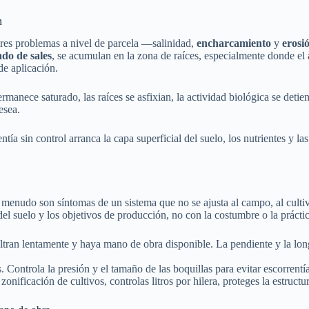
n
tres problemas a nivel de parcela —salinidad,
encharcamiento
y
erosi
ado de sales
, se acumulan en la zona de raíces, especialmente donde el
de aplicación.
manece saturado, las raíces se asfixian, la actividad biológica se detie
esea.
ía sin control arranca la capa superficial del suelo, los nutrientes y las
 menudo son síntomas de un sistema que no se ajusta al campo, al cultivo 
 del suelo y los objetivos de producción, no con la costumbre o la prácti
filtran lentamente y haya mano de obra disponible. La pendiente y la lon
s. Controla la presión y el tamaño de las boquillas para evitar escorrentí
zonificación de cultivos, controlas litros por hilera, proteges la estructur