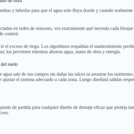
mano de obra
ombas y tuberías para que el agua solo fluya donde y cuando realmente c
ectadas en redes de sensores, ves exactamente qué necesita cada bloque
de control.
cir el exceso de riego. Los algoritmos respaldan el mantenimiento predic
as; los previenes mientras ahorras agua, mano de obra y energía.
 del suelo
e agua sale de sus campos sin dañar las raíces ni arrastrar los nutrie
de ajustar el sistema adecuado a cada zona. Luego diseñará salidas respe
nto de partida para cualquier diseño de drenaje eficaz que proteja tant
ceso.