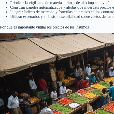
Priorizar la vigilancia de materias primas de alto impacto, voláti
Construir paneles automatizados y alertas que muestren precios e
Integrar índices de mercado y fórmulas de precios en los contrat
Utilizar escenarios y análisis de sensibilidad sobre costos de mat
Por qué es importante vigilar los precios de los insumos