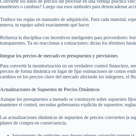
Convierte los datos de precios sin procesar en una ventaja práctica v
mantienes o cambias? Luego usa esos umbrales para desencadenar accio
Traduce tus reglas en manuales de adquisición. Para cada material, es
mueva, tu equipo sabrá exactamente qué hacer.
Refuerza la disciplina con incentivos inteligentes para proveedores: b
transparentes. Ya no reaccionas a cotizaciones; dictas los términos bas
Integrar los precios de mercado en presupuestos y previsiones
Para convertir la monitorización en un verdadero control financiero, ne
precios de forma dinámica en lugar de fijar estimaciones de costos est
cambios en los precios clave del mercado afectarán los márgenes, el fluj
Actualizaciones de Supuestos de Precios Dinámicos
Aunque los presupuestos a menudo se construyen sobre supuestos fijos, 
mantener el control, necesitas gobernanza explícita de supuestos: regl
Las actualizaciones dinámicas de supuestos de precios convierten la su
planes de compra en consecuencia.
Seguimiento de umbrales que desencadenen automáticamente la r