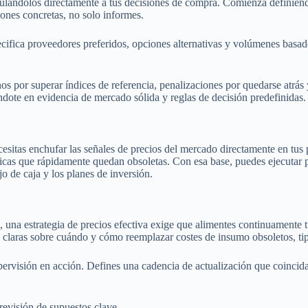
inculándolos directamente a tus decisiones de compra. Comienza definie
nes concretas, no solo informes.
pecifica proveedores preferidos, opciones alternativas y volúmenes bas
onos por superar índices de referencia, penalizaciones por quedarse atr
ándote en evidencia de mercado sólida y reglas de decisión predefinidas.
cesitas enchufar las señales de precios del mercado directamente en tus 
áticas que rápidamente quedan obsoletas. Con esa base, puedes ejecutar
o de caja y los planes de inversión.
una estrategia de precios efectiva exige que alimentes continuamente t
as claras sobre cuándo y cómo reemplazar costes de insumo obsoletos, t
pervisión en acción. Defines una cadencia de actualización que coincida
evisión de supuestos clave