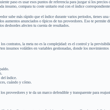
uiente paso es usar esos puntos de referencia para juzgar si los precios
da insumo, compara tu coste unitario real con el índice correspondient
dor sube más rápido que el índice durante varios periodos, tienes una 
n los aumentos anunciados o típicos de tus proveedores. Eso te permite di
os desbordes afecten tu cuenta de resultados.
s contratos, la meta no es la complejidad: es el control y la previsibilid
erten insumos volátiles en variables gestionadas, donde los movimiento
paldo.
n.
 del índice.
ices, cuándo y cómo.
a los proveedores y te da un marco defendible y transparente para reaju