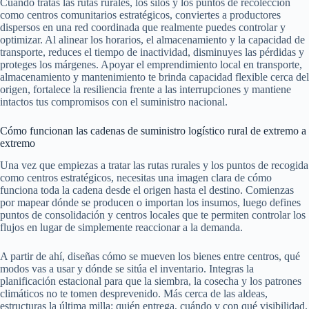
Cuando tratas las rutas rurales, los silos y los puntos de recolección
como centros comunitarios estratégicos, conviertes a productores
dispersos en una red coordinada que realmente puedes controlar y
optimizar. Al alinear los horarios, el almacenamiento y la capacidad de
transporte, reduces el tiempo de inactividad, disminuyes las pérdidas y
proteges los márgenes. Apoyar el emprendimiento local en transporte,
almacenamiento y mantenimiento te brinda capacidad flexible cerca del
origen, fortalece la resiliencia frente a las interrupciones y mantiene
intactos tus compromisos con el suministro nacional.
Cómo funcionan las cadenas de suministro logístico rural de extremo a
extremo
Una vez que empiezas a tratar las rutas rurales y los puntos de recogida
como centros estratégicos, necesitas una imagen clara de cómo
funciona toda la cadena desde el origen hasta el destino. Comienzas
por mapear dónde se producen o importan los insumos, luego defines
puntos de consolidación y centros locales que te permiten controlar los
flujos en lugar de simplemente reaccionar a la demanda.
A partir de ahí, diseñas cómo se mueven los bienes entre centros, qué
modos vas a usar y dónde se sitúa el inventario. Integras la
planificación estacional para que la siembra, la cosecha y los patrones
climáticos no te tomen desprevenido. Más cerca de las aldeas,
estructuras la última milla: quién entrega, cuándo y con qué visibilidad.