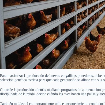
Para maximizar la producción de huevos en gallinas ponedoras, debe equ
selección genética estricta para que cada generación se alinee con sus 
Controle la producción además mediante programas de alimentación prec
disciplinada de la muda, decide cuándo las aves hacen una pausa y luego
También moldea el comportamiento: utilice enriquecimiento conductual —p