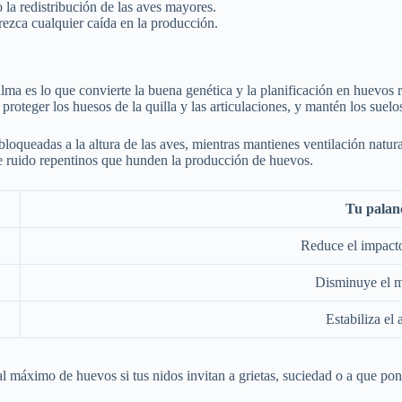
 la redistribución de las aves mayores.
ezca cualquier caída en la producción.
alma es lo que convierte la buena genética y la planificación en huevos 
teger los huesos de la quilla y las articulaciones, y mantén los suelos s
loqueadas a la altura de las aves, mientras mantienes ventilación natur
de ruido repentinos que hunden la producción de huevos.
Tu palan
Reduce el impacto
Disminuye el m
Estabiliza el
al máximo de huevos si tus nidos invitan a grietas, suciedad o a que pong