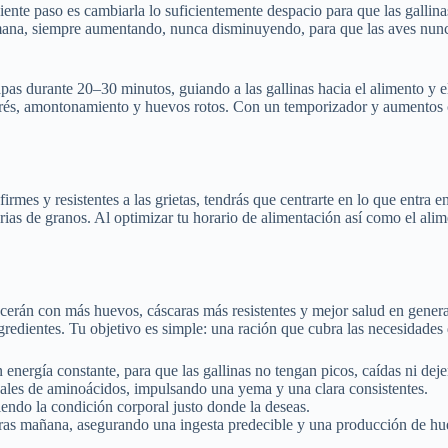
uiente paso es cambiarla lo suficientemente despacio para que las gallin
mana, siempre aumentando, nunca disminuyendo, para que las aves nunca
s durante 20–30 minutos, guiando a las gallinas hacia el alimento y el
estrés, amontonamiento y huevos rotos. Con un temporizador y aumentos
irmes y resistentes a las grietas, tendrás que centrarte en lo que entr
orias de granos. Al optimizar tu horario de alimentación así como el al
decerán con más huevos, cáscaras más resistentes y mejor salud en gene
gredientes. Tu objetivo es simple: una ración que cubra las necesidades
nergía constante, para que las gallinas no tengan picos, caídas ni deje
ideales de aminoácidos, impulsando una yema y una clara consistentes.
iendo la condición corporal justo donde la deseas.
ras mañana, asegurando una ingesta predecible y una producción de hu