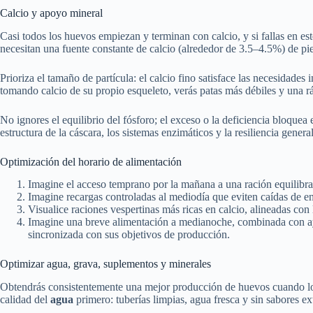
Calcio y apoyo mineral
Casi todos los huevos empiezan y terminan con calcio, y si fallas en es
necesitan una fuente constante de calcio (alrededor de 3.5–4.5%) de pi
Prioriza el tamaño de partícula: el calcio fino satisface las necesidades
tomando calcio de su propio esqueleto, verás patas más débiles y una r
No ignores el equilibrio del fósforo; el exceso o la deficiencia bloque
estructura de la cáscara, los sistemas enzimáticos y la resiliencia gene
Optimización del horario de alimentación
Imagine el acceso temprano por la mañana a una ración equilibrad
Imagine recargas controladas al mediodía que eviten caídas de en
Visualice raciones vespertinas más ricas en calcio, alineadas con
Imagine una breve alimentación a medianoche, combinada con ayun
sincronizada con sus objetivos de producción.
Optimizar agua, grava, suplementos y minerales
Obtendrás consistentemente una mejor producción de huevos cuando l
calidad del
agua
primero: tuberías limpias, agua fresca y sin sabores e