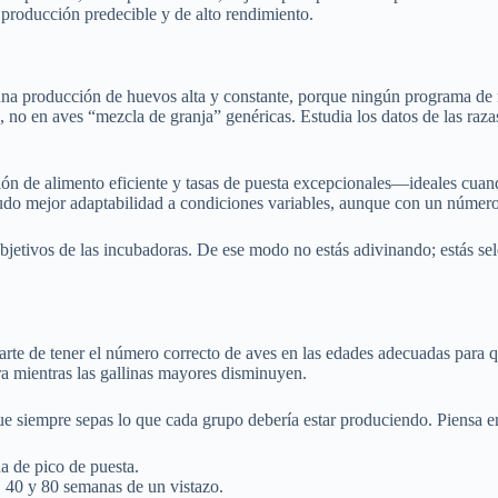
e producción predecible y de alto rendimiento.
na producción de huevos alta y constante, porque ningún programa de 
, no en aves “mezcla de granja” genéricas. Estudia los datos de las razas
ión de alimento eficiente y tasas de puesta excepcionales—ideales cua
nudo mejor adaptabilidad a condiciones variables, aunque con un númer
bjetivos de las incubadoras. De ese modo no estás adivinando; estás se
rarte de tener el número correcto de aves en las edades adecuadas para 
ra mientras las gallinas mayores disminuyen.
que siempre sepas lo que cada grupo debería estar produciendo. Piensa 
 de pico de puesta.
, 40 y 80 semanas de un vistazo.