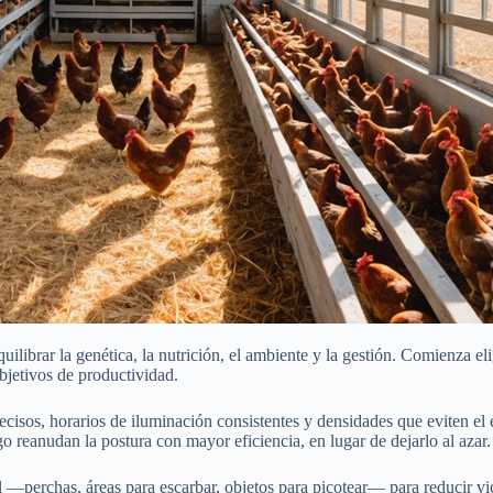
ilibrar la genética, la nutrición, el ambiente y la gestión. Comienza e
objetivos de productividad.
isos, horarios de iluminación consistentes y densidades que eviten el
 reanudan la postura con mayor eficiencia, en lugar de dejarlo al azar.
erchas, áreas para escarbar, objetos para picotear— para reducir vicios,