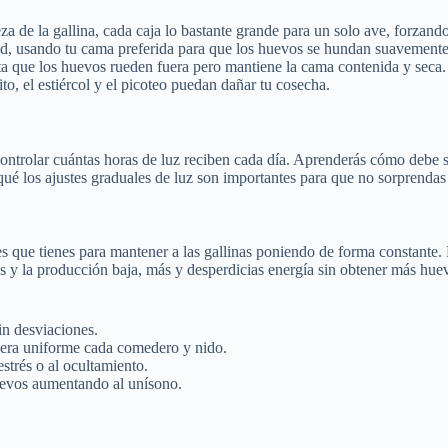
beza de la gallina, cada caja lo bastante grande para un solo ave, forzan
ad, usando tu cama preferida para que los huevos se hundan suavemente 
ta que los huevos rueden fuera pero mantiene la cama contenida y seca.
to, el estiércol y el picoteo puedan dañar tu cosecha.
controlar cuántas horas de luz reciben cada día. Aprenderás cómo debe 
 los ajustes graduales de luz son importantes para que no sorprendas a 
es que tienes para mantener a las gallinas poniendo de forma constante.
 y la producción baja, más y desperdicias energía sin obtener más huevo
sin desviaciones.
nera uniforme cada comedero y nido.
strés o al ocultamiento.
huevos aumentando al unísono.