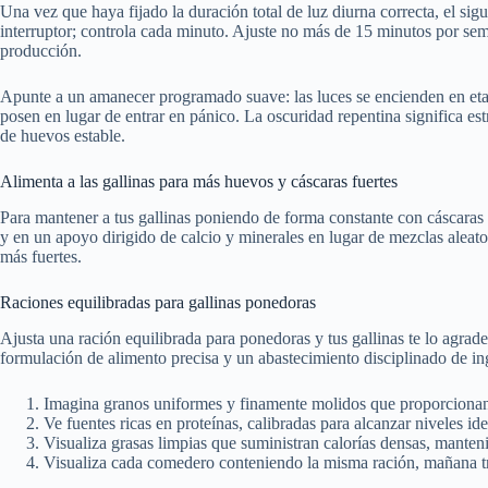
Una vez que haya fijado la duración total de luz diurna correcta, el sig
interruptor; controla cada minuto. Ajuste no más de 15 minutos por se
producción.
Apunte a un amanecer programado suave: las luces se encienden en etapa
posen en lugar de entrar en pánico. La oscuridad repentina significa 
de huevos estable.
Alimenta a las gallinas para más huevos y cáscaras fuertes
Para mantener a tus gallinas poniendo de forma constante con cáscaras f
y en un apoyo dirigido de calcio y minerales en lugar de mezclas aleat
más fuertes.
Raciones equilibradas para gallinas ponedoras
Ajusta una ración equilibrada para ponedoras y tus gallinas te lo agra
formulación de alimento precisa y un abastecimiento disciplinado de in
Imagina granos uniformes y finamente molidos que proporcionan e
Ve fuentes ricas en proteínas, calibradas para alcanzar niveles 
Visualiza grasas limpias que suministran calorías densas, manten
Visualiza cada comedero conteniendo la misma ración, mañana t