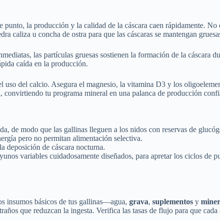
te punto, la producción y la calidad de la cáscara caen rápidamente. No
edra caliza u concha de ostra para que las cáscaras se mantengan gruesa
 inmediatas, las partículas gruesas sostienen la formación de la cáscara d
ápida caída en la producción.
a el uso del calcio. Asegura el magnesio, la vitamina D3 y los oligoele
ral, convirtiendo tu programa mineral en una palanca de producción confi
a, de modo que las gallinas lleguen a los nidos con reservas de glucóge
ergía pero no permitan alimentación selectiva.
 la deposición de cáscara nocturna.
os variables cuidadosamente diseñados, para apretar los ciclos de pues
os insumos básicos de tus gallinas—agua,
grava
,
suplementos
y
miner
xtraños que reduzcan la ingesta. Verifica las tasas de flujo para que c