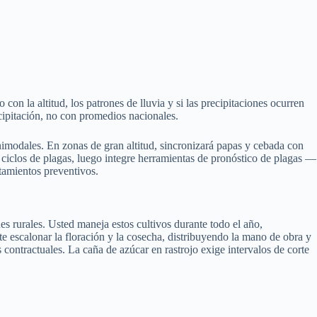
on la altitud, los patrones de lluvia y si las precipitaciones ocurren
ecipitación, no con promedios nacionales.
nimodales. En zonas de gran altitud, sincronizará papas y cebada con
s ciclos de plagas, luego integre herramientas de pronóstico de plagas —
tamientos preventivos.
s rurales. Usted maneja estos cultivos durante todo el año,
te escalonar la floración y la cosecha, distribuyendo la mano de obra y
 contractuales. La caña de azúcar en rastrojo exige intervalos de corte