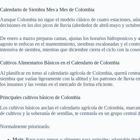
Calendario de Siembra Mes a Mes de Colombia
Aunque Colombia no sigue el modelo clásico de cuatro estaciones, aún pu
decisiones en los dos picos de lluvia (alrededor de abril‑mayo y octub
De enero a marzo preparas camas, ajustas los horarios hidroponicos y ase
agosto te enfocas en el mantenimiento, siembras escalonadas y el contro
intensiva de siembra, mientras que diciembre cierra el ciclo con la cose
Cultivos Alimentarios Básicos en el Calendario de Colombia
Al planificar en torno al calendario agrícola de Colombia, querrá centra
siembra que varían ligeramente con la altitud y los patrones de lluvia 
los insumos y las ventas en el mercado de forma eficiente.
Principales cultivos básicos de Colombia
Los cultivos básicos anclan el calendario agrícola de Colombia, marcand
de cultivos y la soberanía de semillas, te centrarás en un grupo central
Normalmente priorizarás:
Maíz
: Base para arepas y alimento para animales; adaptable desde 