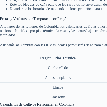
Programe la recolección de mazorcas de cacao cada 15–21 días.
Rote los bloques de caña para que los rastrojos no envejezcan de
Estandarice los horarios de molienda en lotes pequeños para una 
Frutas y Verduras por Temporada por Región
A lo largo de las regiones de Colombia, los calendarios de frutas y hort
nacional. Planificas por piso térmico: la costa y las tierras bajas te ofr
templados.
Alinearás las siembras con las lluvias locales pero usarás riego para a
Región / Piso Térmico
Caribe cálido
Andes templados
Llanos
Amazonia
Calendarios de Cultivos Regionales en Colombia