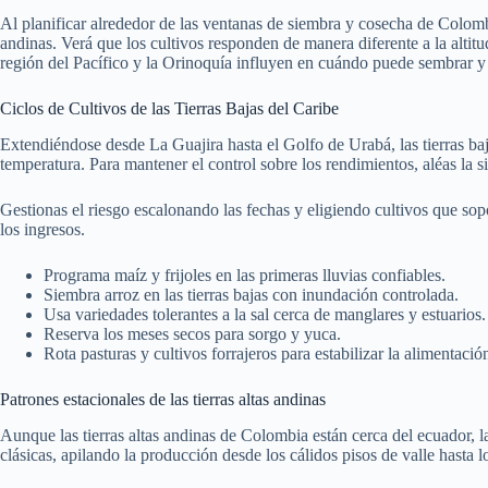
Al planificar alrededor de las ventanas de siembra y cosecha de Colombi
andinas. Verá que los cultivos responden de manera diferente a la altit
región del Pacífico y la Orinoquía influyen en cuándo puede sembrar y c
Ciclos de Cultivos de las Tierras Bajas del Caribe
Extendiéndose desde La Guajira hasta el Golfo de Urabá, las tierras ba
temperatura. Para mantener el control sobre los rendimientos, aléas la si
Gestionas el riesgo escalonando las fechas y eligiendo cultivos que soport
los ingresos.
Programa maíz y frijoles en las primeras lluvias confiables.
Siembra arroz en las tierras bajas con inundación controlada.
Usa variedades tolerantes a la sal cerca de manglares y estuarios.
Reserva los meses secos para sorgo y yuca.
Rota pasturas y cultivos forrajeros para estabilizar la alimentaci
Patrones estacionales de las tierras altas andinas
Aunque las tierras altas andinas de Colombia están cerca del ecuador, la
clásicas, apilando la producción desde los cálidos pisos de valle hasta l