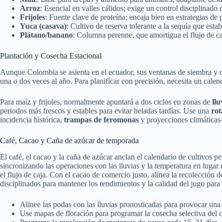
Arroz
: Esencial en valles cálidos; exige un control disciplinado
Frijoles
: Fuente clave de proteína; encaja bien en estrategias de p
Yuca (casava)
: Cultivo de reserva tolerante a la sequía que estab
Plátano/banano
: Columna perenne, que amortigua el flujo de ca
Plantación y Cosecha Estacional
Aunque Colombia se asienta en el ecuador, sus ventanas de siembra y cos
una o dos veces al año. Para planificar con precisión, necesita un cale
Para maíz y frijoles, normalmente apuntará a dos ciclos en zonas de
ll
periodos más frescos y estables para evitar heladas tardías. Use una
rot
incidencia histórica,
trampas de feromonas
y proyecciones climáticas—
Café, Cacao y Caña de azúcar de temporada
El café, el cacao y la caña de azúcar anclan el calendario de cultivos 
sincronizando las operaciones con las lluvias y la temperatura en lugar 
el flujo de caja. Con el cacao de comercio justo, alinea la recolección
disciplinados para mantener los rendimientos y la calidad del jugo para
Alinee las podas con las lluvias pronosticadas para provocar una
Use mapas de floración para programar la cosecha selectiva del c