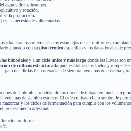
 del agua y de los insumos.
olicultivo y rotación.
iliza la producción.
ja y las necesidades alimentarias.
echa para los cultivos básicos están lejos de ser uniformes, cambiando c
ndario alineado con su
piso térmico
específico y los datos locales de pr
uvias bimodales
y a un
ciclo único y más largo
donde las lluvias son u
ación de cultivos estructurada
para estabilizar los suelos y romper lo
 para decidir las fechas exactas de siembra, ventanas de cosecha y tra
perennes de Colombia, modelando los ritmos de trabajo en muchas regione
de ventanas de siembra estrictas. El café cultivado bajo sombra le permi
 de mazorcas y los ciclos de fermentación para cumplir con los volúmenes
 el procesamiento artesanal.
 floración uniforme.
afé.