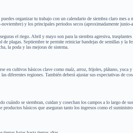
edes organizar tu trabajo con un calendario de siembra claro mes a mes 
re‑noviembre) y los principales periodos secos (aproximadamente junio‑
guras el riego. Abril y mayo son para la siembra agresiva, trasplantes y
l de plagas. Septiembre te permite reiniciar bandejas de semillas y la f
cha, la poda y las mejoras de sistema.
rse en cultivos básicos clave como maíz, arroz, frijoles, plátano, yuca 
en las diferentes regiones. También deberá ajustar sus expectativas de c
o cuándo se siembran, cuidan y cosechan los campos a lo largo de sus di
 de productos básicos que aseguran tanto los ingresos como el suministro 
tierras bajas hasta tierras altas.