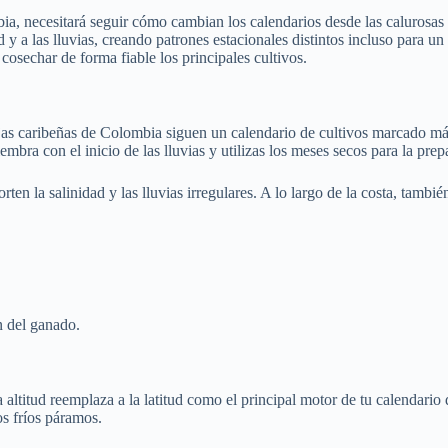
a, necesitará seguir cómo cambian los calendarios desde las calurosas y 
ud y a las lluvias, creando patrones estacionales distintos incluso par
osechar de forma fiable los principales cultivos.
jas caribeñas de Colombia siguen un calendario de cultivos marcado más
embra con el inicio de las lluvias y utilizas los meses secos para la prep
en la salinidad y las lluvias irregulares. A lo largo de la costa, también
ón del ganado.
 altitud reemplaza a la latitud como el principal motor de tu calendario
os fríos páramos.