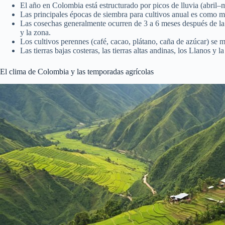
El año en Colombia está estructurado por picos de lluvia (abril–
Las principales épocas de siembra para cultivos anual es como ma
Las cosechas generalmente ocurren de 3 a 6 meses después de la s
y la zona.
Los cultivos perennes (café, cacao, plátano, caña de azúcar) se m
Las tierras bajas costeras, las tierras altas andinas, los Llanos 
El clima de Colombia y las temporadas agrícolas