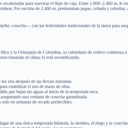
scalonadas para suavizar el flujo de caja. Entre 1.800–2.400 m, te enfo
 resembrar. Por encima de 2.400 m, predominan papas, cebada y cebollas;
e, cosecha— con las festividades tradicionales de la sierra para asegur
ífico y la Orinoquía de Colombia, su calendario de cultivo comienza a se
á reaccionando al clima; lo está escenificando.
e los ríos después de las lluvias máximas.
para estabilizar el uso de mano de obra.
ida que bajan las aguas al inicio de la temporada seca.
, asegurando una ventana de cosecha garantizada.
s solo en semanas de secado predecibles.
ugar de una única temporada húmeda, la siembra, el riego y la cosecha 