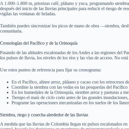
A 1.000–1.800 m, priorizas café, plátano y yuca, programando siembras e
después del inicio de las lluvias principales para reducir el riesgo de
vigilas las ventanas de heladas.
También puedes sincronizar los picos de mano de obra —siembra, deshierb
comunitaria.
Cronologías del Pacífico y de la Orinoquía
Pasando de las altitudes escalonadas de los Andes a las regiones del Pac
los pulsos de lluvia, los niveles de los ríos y las vías de acceso. No est
Use estos puntos de referencia para fijar su cronograma:
En el Pacífico, alinee arroz, plátano y cacao con los retrocesos d
Coordine la siembra con las vedas en las pesquerías del Pacífico 
En los humedales de la Orinoquía, siembre arroz y pasturas a med
Tiempo el maíz de ciclo corto antes de las grandes inundaciones
Programe las operaciones mecanizadas en los suelos de los llano
Siembra, riego y cosecha alrededor de las lluvias
A medida que las lluvias de Colombia llegan en pulsos escalonados en l