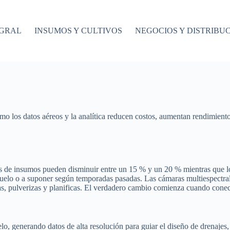
EGRAL
INSUMOS Y CULTIVOS
NEGOCIOS Y DISTRIBU
ómo los datos aéreos y la analítica reducen costos, aumentan rendimien
stos de insumos pueden disminuir entre un 15 % y un 20 % mientras que
 suelo o a suponer según temporadas pasadas. Las cámaras multiespectrale
s, pulverizas y planificas. El verdadero cambio comienza cuando conec
o, generando datos de alta resolución para guiar el diseño de drenajes, t