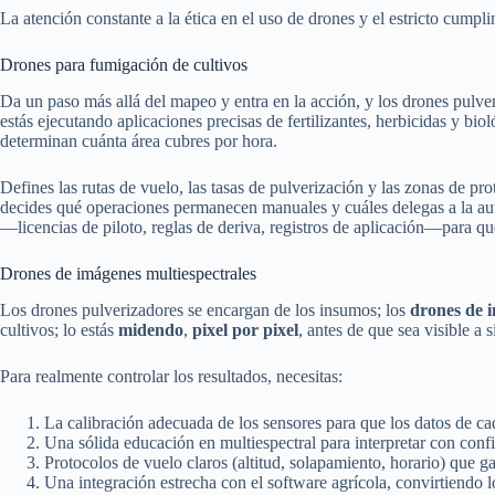
La atención constante a la ética en el uso de drones y el estricto cumpl
Drones para fumigación de cultivos
Da un paso más allá del mapeo y entra en la acción, y los drones pulver
estás ejecutando aplicaciones precisas de fertilizantes, herbicidas y bi
determinan cuánta área cubres por hora.
Defines las rutas de vuelo, las tasas de pulverización y las zonas de pr
decides qué operaciones permanecen manuales y cuáles delegas a la aut
—licencias de piloto, reglas de deriva, registros de aplicación—para que
Drones de imágenes multiespectrales
Los drones pulverizadores se encargan de los insumos; los
drones de 
cultivos; lo estás
midendo
,
pixel por pixel
, antes de que sea visible a s
Para realmente controlar los resultados, necesitas:
La calibración adecuada de los sensores para que los datos de c
Una sólida educación en multiespectral para interpretar con co
Protocolos de vuelo claros (altitud, solapamiento, horario) que g
Una integración estrecha con el software agrícola, convirtiendo lo