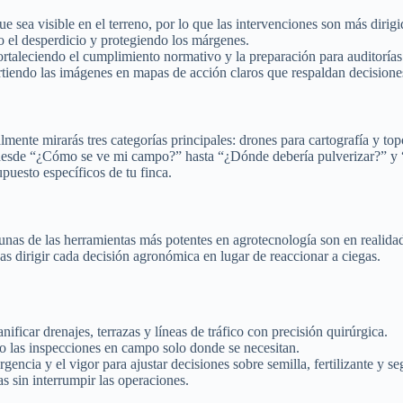
sea visible en el terreno, por lo que las intervenciones son más dirig
 el desperdicio y protegiendo los márgenes.
rtaleciendo el cumplimiento normativo y la preparación para auditorías
irtiendo las imágenes en mapas de acción claros que respaldan decisione
mente mirarás tres categorías principales: drones para cartografía y to
, desde “¿Cómo se ve mi campo?” hasta “¿Dónde debería pulverizar?” y 
upuesto específicos de tu finca.
as de las herramientas más potentes en agrotecnología son en realida
as dirigir cada decisión agronómica en lugar de reaccionar a ciegas.
ificar drenajes, terrazas y líneas de tráfico con precisión quirúrgica.
do las inspecciones en campo solo donde se necesitan.
ergencia y el vigor para ajustar decisiones sobre semilla, fertilizante y se
as sin interrumpir las operaciones.