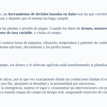
o, las
herramientas de decisión basadas en datos
son las que convier
sas y dejando que el sistema las haga cumplir.
e las plantas o presión de plagas. Cuando los datos de
drones, sensore
ones de tasa variable
, o visitas al campo.
Al rastrear horas de máquina, vibración, temperatura y patrones de combus
ientas ejecutan, documentan y los perfeccionan.
 campo, los drones y el software agrícola están transformando la planifi
e raíces, por lo que ves exactamente dónde las condiciones limitan el
 por fila, ajustando la densidad y la profundidad por microzona.
 la emergencia, rastrear el vigor y cronometrar las intervenciones con p
tica usando mapas de campo en tiempo real, asegurando trayectos de cor