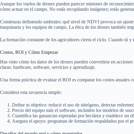
Aunque los vuelos de drones pueden parecer misiones de reconocimiento 
cómo actuar en el campo. No estás recopilando imágenes; estás generando 
Comienzas definiendo umbrales: qué nivel de NDVI provoca un ajuste de 
maquinaria y los equipos de campo. La ética de los drones también imp
La formación constante de los agricultores cierra el ciclo. Cuando tú y
Costos, ROI y Cómo Empezar
Has visto cómo los datos de los drones pueden convertirse en acciones d
claras: hardware, software, servicios y aprendizaje.
Una forma práctica de evaluar el ROI es comparar los costos anuales c
Considera esta secuencia simple:
Define tu objetivo: reducir el uso de nitrógeno, detectar enferm
Precio del equipo más el software, incluidos los modelos de suscr
Cuantifica las ganancias esperadas por hectárea y establece un 
Asegura el apoyo: programas de formación respaldados por el pr
Desafíos del mundo real y cómo manejarlos