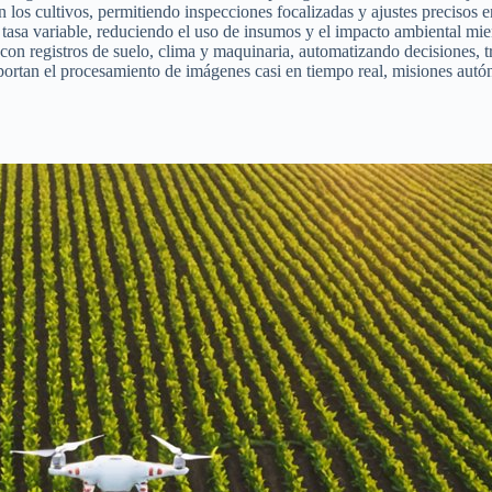
los cultivos, permitiendo inspecciones focalizadas y ajustes precisos en 
asa variable, reduciendo el uso de insumos y el impacto ambiental mient
s con registros de suelo, clima y maquinaria, automatizando decisiones, 
oportan el procesamiento de imágenes casi en tiempo real, misiones au