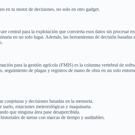
en en tu motor de decisiones, no solo en otro gadget.
are central para la explotación que convierta esos datos sin procesar en
aria en un solo lugar. Además, las herramientas de decisión basadas en d
n.
rmación para la gestión agrícola (FMIS) es la columna vertebral de sof
lo, seguimiento de plagas y registros de mano de obra en un solo entorn
nar conjeturas y decisiones basadas en la memoria.
e suelo, estaciones meteorológicas y maquinaria.
rando que ninguna área pase desapercibida.
storiales de tareas con marcas de tiempo y auditables.