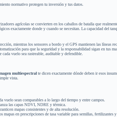
imiento normativo protegen tu inversión y tus datos.
izadores agrícolas se convierten en los caballos de batalla que realment
ológicos exactamente donde y cuando se necesitan. La capacidad del tanqu
otección, mientras los sensores a bordo y el GPS mantienen las líneas re
omatización para que la seguridad y la responsabilidad sigan en tus m
 cada vuelo sea rastreable, auditable y defendible.
imagen multiespectral
te dicen exactamente dónde deben ir esos insumos
imple vista.
ada vuelo sean comparables a lo largo del tiempo y entre campos.
nfianza las capas NDVI, NDRE y térmica.
aranticen mapas consistentes y de alta resolución.
s mapas en prescripciones de tasa variable para semillas, fertilizantes y