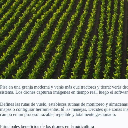
Pisa en una granja moderna y verás más que tractores y tierra: verás d
sistema. Los drones capturan imágenes en tiempo real, luego el software 
Defines las rutas de vuelo, estableces rutinas de monitoreo y almacena
mapas o configurar herramientas: tú las manejas. Decides qué zonas ins
campo en un proceso trazable, repetible y totalmente gestionado.
Principales beneficios de los drones en la agricultura