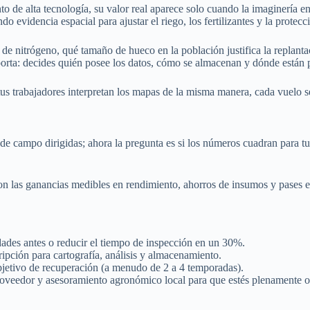
de alta tecnología, su valor real aparece solo cuando la imaginería en
evidencia espacial para ajustar el riego, los fertilizantes y la protecc
nitrógeno, qué tamaño de hueco en la población justifica la replantació
orta: decides quién posee los datos, cómo se almacenan y dónde están p
 tus trabajadores interpretan los mapas de la misma manera, cada vuelo 
e campo dirigidas; ahora la pregunta es si los números cuadran para tu 
on las ganancias medibles en rendimiento, ahorros de insumos y pases e
edades antes o reducir el tiempo de inspección en un 30%.
ipción para cartografía, análisis y almacenamiento.
objetivo de recuperación (a menudo de 2 a 4 temporadas).
oveedor y asesoramiento agronómico local para que estés plenamente op